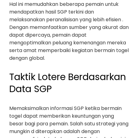
Hal ini memudahkan beberapa pemain untuk
mendapatkan hasil SGP terkini dan
melaksanakan peranalisisan yang lebih efisien .
Dengan memanfaatkan sumber yang akurat dan
dapat dipercaya, pemain dapat
mengoptimalkan peluang kemenangan mereka
serta amat memperbaiki kegiatan bermain togel
dengan global.
Taktik Lotere Berdasarkan
Data SGP
Memaksimalkan informasi SGP ketika bermain
togel dapat memberikan keuntungan yang
besar bagi para pemain. Salah satu strategi yang
mungkin d diterapkan adalah dengan