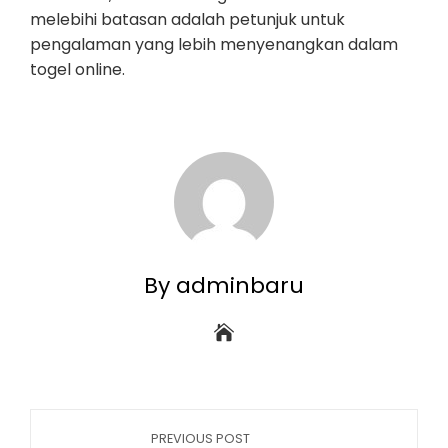
melebihi batasan adalah petunjuk untuk
pengalaman yang lebih menyenangkan dalam
togel online.
By adminbaru
PREVIOUS POST