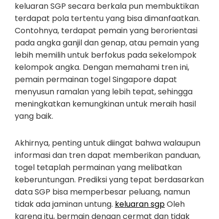
keluaran SGP secara berkala pun membuktikan
terdapat pola tertentu yang bisa dimanfaatkan.
Contohnya, terdapat pemain yang berorientasi
pada angka ganjil dan genap, atau pemain yang
lebih memilih untuk berfokus pada sekelompok
kelompok angka. Dengan memahami tren ini,
pemain permainan togel Singapore dapat
menyusun ramalan yang lebih tepat, sehingga
meningkatkan kemungkinan untuk meraih hasil
yang baik.
Akhirnya, penting untuk diingat bahwa walaupun
informasi dan tren dapat memberikan panduan,
togel tetaplah permainan yang melibatkan
keberuntungan. Prediksi yang tepat berdasarkan
data SGP bisa memperbesar peluang, namun
tidak ada jaminan untung.
keluaran sgp
Oleh
karena itu, bermain dengan cermat dan tidak