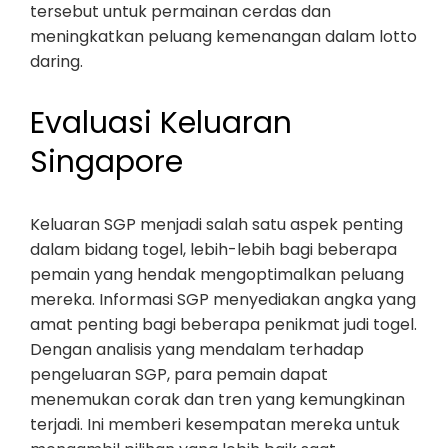
tersebut untuk permainan cerdas dan
meningkatkan peluang kemenangan dalam lotto
daring.
Evaluasi Keluaran
Singapore
Keluaran SGP menjadi salah satu aspek penting
dalam bidang togel, lebih-lebih bagi beberapa
pemain yang hendak mengoptimalkan peluang
mereka. Informasi SGP menyediakan angka yang
amat penting bagi beberapa penikmat judi togel.
Dengan analisis yang mendalam terhadap
pengeluaran SGP, para pemain dapat
menemukan corak dan tren yang kemungkinan
terjadi. Ini memberi kesempatan mereka untuk