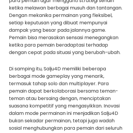
para pemain agar mengganti strategi sendiri
ketika melawan berbagai musuh dan tantangan.
Dengan mekanika permainan yang fleksibel,
setiap keputusan yang dibuat mempunyai
dampak yang besar pada jalannya game.
Pemain bisa merasakan sensasi menegangkan
ketika para pemain beradaptasi terhadap
dengan cepat pada situasi yang berubah-ubah.
Di samping itu, Salju4D memiliki beberapa
berbagai mode gameplay yang menarik,
termasuk tahap solo dan multiplayer. Para
pemain dapat berkolaborasi bersama teman-
teman atau bersaing dengan, menciptakan
suasana kompetitif yang mengasyikkan. Inovasi
dalam mode permainan ini menjadikan Salju4D
bukan sekadar permainan, tetapi juga wadah
sosial menghubungkan para pemain dari seluruh