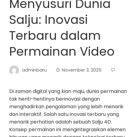
Menyusuri Dunia
Salju: Inovasi
Terbaru dalam
Permainan Video
adminbaru
November 3, 2025
Di zaman digital yang kian maju, dunia permainan
tak henti-hentinya berinovasi dengan
menghadirkan pengalaman yang lebih menarik
dan interaktif. Salah satu inovasi terbaru yang
menarik perhatian adalah sebuah Salju 4D.
Konsep permainan ini mengintegrasikan elemen