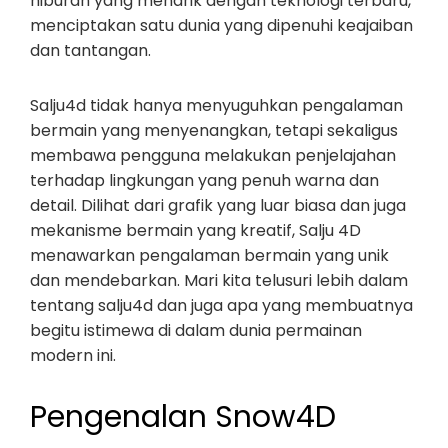
hiburan yang menarik dengan teknologi terbaru,
menciptakan satu dunia yang dipenuhi keajaiban
dan tantangan.
Salju4d tidak hanya menyuguhkan pengalaman
bermain yang menyenangkan, tetapi sekaligus
membawa pengguna melakukan penjelajahan
terhadap lingkungan yang penuh warna dan
detail. Dilihat dari grafik yang luar biasa dan juga
mekanisme bermain yang kreatif, Salju 4D
menawarkan pengalaman bermain yang unik
dan mendebarkan. Mari kita telusuri lebih dalam
tentang salju4d dan juga apa yang membuatnya
begitu istimewa di dalam dunia permainan
modern ini.
Pengenalan Snow4D