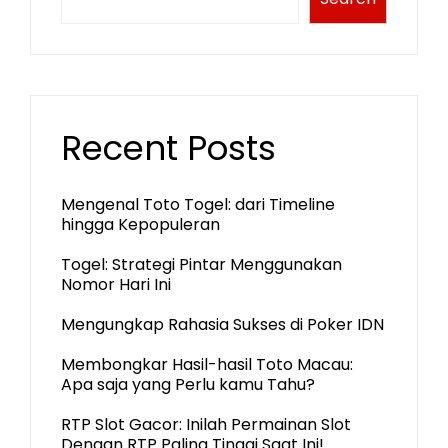
Recent Posts
Mengenal Toto Togel: dari Timeline
hingga Kepopuleran
Togel: Strategi Pintar Menggunakan
Nomor Hari Ini
Mengungkap Rahasia Sukses di Poker IDN
Membongkar Hasil-hasil Toto Macau:
Apa saja yang Perlu kamu Tahu?
RTP Slot Gacor: Inilah Permainan Slot
Dengan RTP Paling Tinggi Saat Ini!