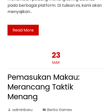
pada berbagai platform. Di tulisan ini, kami akan
menyajikan…
Read More
23
MAR
Pemasukan Makau:
Merancang Taktik
Menang
adminbaru
Berita Games