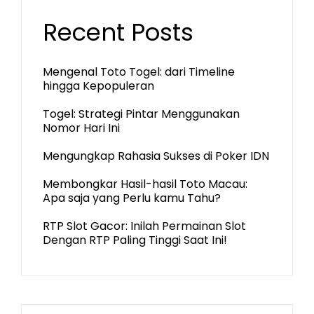
Recent Posts
Mengenal Toto Togel: dari Timeline
hingga Kepopuleran
Togel: Strategi Pintar Menggunakan
Nomor Hari Ini
Mengungkap Rahasia Sukses di Poker IDN
Membongkar Hasil-hasil Toto Macau:
Apa saja yang Perlu kamu Tahu?
RTP Slot Gacor: Inilah Permainan Slot
Dengan RTP Paling Tinggi Saat Ini!