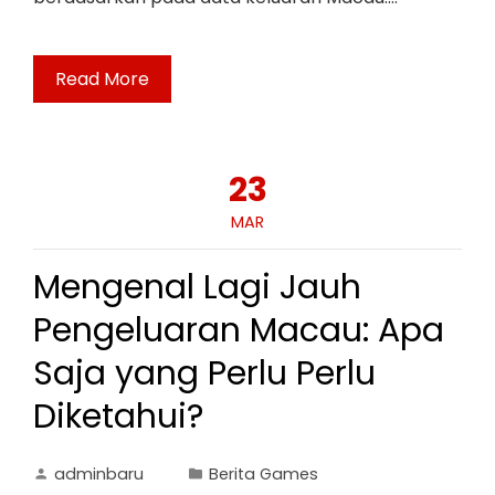
Read More
23
MAR
Mengenal Lagi Jauh
Pengeluaran Macau: Apa
Saja yang Perlu Perlu
Diketahui?
adminbaru
Berita Games