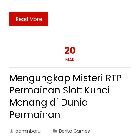
Read More
20
MAR
Mengungkap Misteri RTP
Permainan Slot: Kunci
Menang di Dunia
Permainan
adminbaru
Berita Games