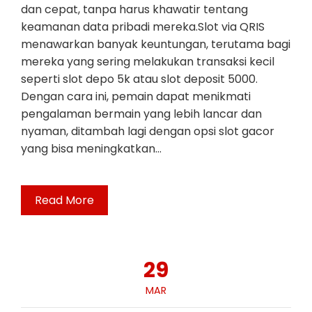
dan cepat, tanpa harus khawatir tentang
keamanan data pribadi mereka.Slot via QRIS
menawarkan banyak keuntungan, terutama bagi
mereka yang sering melakukan transaksi kecil
seperti slot depo 5k atau slot deposit 5000.
Dengan cara ini, pemain dapat menikmati
pengalaman bermain yang lebih lancar dan
nyaman, ditambah lagi dengan opsi slot gacor
yang bisa meningkatkan…
Read More
29
MAR