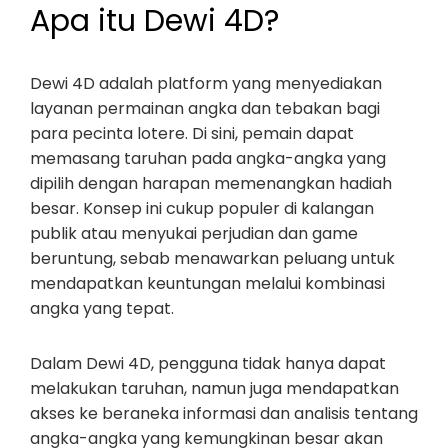
Apa itu Dewi 4D?
Dewi 4D adalah platform yang menyediakan
layanan permainan angka dan tebakan bagi
para pecinta lotere. Di sini, pemain dapat
memasang taruhan pada angka-angka yang
dipilih dengan harapan memenangkan hadiah
besar. Konsep ini cukup populer di kalangan
publik atau menyukai perjudian dan game
beruntung, sebab menawarkan peluang untuk
mendapatkan keuntungan melalui kombinasi
angka yang tepat.
Dalam Dewi 4D, pengguna tidak hanya dapat
melakukan taruhan, namun juga mendapatkan
akses ke beraneka informasi dan analisis tentang
angka-angka yang kemungkinan besar akan