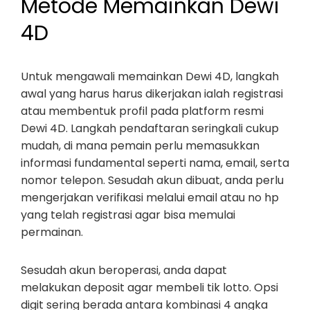
Metode Memainkan Dewi
4D
Untuk mengawali memainkan Dewi 4D, langkah
awal yang harus harus dikerjakan ialah registrasi
atau membentuk profil pada platform resmi
Dewi 4D. Langkah pendaftaran seringkali cukup
mudah, di mana pemain perlu memasukkan
informasi fundamental seperti nama, email, serta
nomor telepon. Sesudah akun dibuat, anda perlu
mengerjakan verifikasi melalui email atau no hp
yang telah registrasi agar bisa memulai
permainan.
Sesudah akun beroperasi, anda dapat
melakukan deposit agar membeli tik lotto. Opsi
digit sering berada antara kombinasi 4 angka