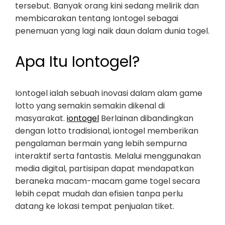
tersebut. Banyak orang kini sedang melirik dan
membicarakan tentang Iontogel sebagai
penemuan yang lagi naik daun dalam dunia togel.
Apa Itu Iontogel?
Iontogel ialah sebuah inovasi dalam alam game
lotto yang semakin semakin dikenal di
masyarakat.
iontogel
Berlainan dibandingkan
dengan lotto tradisional, iontogel memberikan
pengalaman bermain yang lebih sempurna
interaktif serta fantastis. Melalui menggunakan
media digital, partisipan dapat mendapatkan
beraneka macam-macam game togel secara
lebih cepat mudah dan efisien tanpa perlu
datang ke lokasi tempat penjualan tiket.