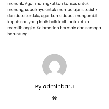
menarik. Agar meningkatkan kansas untuk
menang, sebaiknya untuk mempelajari statistik
dari data terdulu, agar kamu dapat mengambil
keputusan yang lebih baik lebih baik ketika
memilih angka. Selamatlah bermain dan semoga
beruntung!
By adminbaru