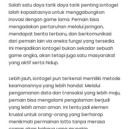
Salah satu daya tarik daya tarik penting iontogel
ialah kapasitasnya untuk menggabungkan
inovasi dengan game lama. Pemain bisa
mengadakan pertaruhan melalui jaringan,
mendapat berita terbaru, dan berkomunikasi
dari pemain lain via aneka fungsi yang tersedia.
Ini menjadikan iontogel bukan sekadar sebuah
game angka, akan tetapi juga satu masyarakat
yang aktif serta hidup.
Lebih jauh, iontogel pun terkenal memiliki metode
keamanannya yang lebih handal. Melalui
pengamanan data dan transaksi yang lebih maju,
pemain bisa mengalami pengalaman berjudi
yang lebih aman aman. Ini tentu jadi elemen
krusial untuk orang-orang yang berharap
menikmati permainan lotto tanpa merasa
cemas akan bahaya yang mungkin.