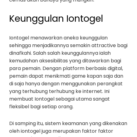
Keunggulan Iontogel
Iontogel menawarkan aneka keunggulan
sehingga menjadikannya semakin attractive bagi
dinafkahi. Salah salah keunggulannya ialah
kemudahan aksesibilitas yang ditawarkan bagi
para pemain. Dengan platform berbasis digital,
pemain dapat menikmati game kapan saja dan
di saja hanya dengan menggunakan perangkat
yang terhubung terhubung ke internet. Ini
membuat Iontogel sebagai utama sangat
fleksibel bagi setiap orang.
Di samping itu, sistem keamanan yang dikenakan
oleh iontogel juga merupakan faktor faktor