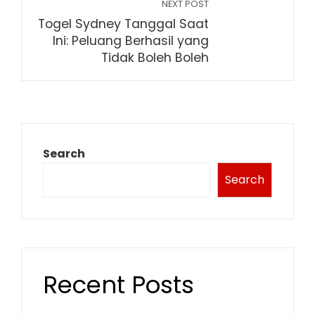
NEXT POST
Togel Sydney Tanggal Saat
Ini: Peluang Berhasil yang
Tidak Boleh Boleh
Search
Search
Recent Posts