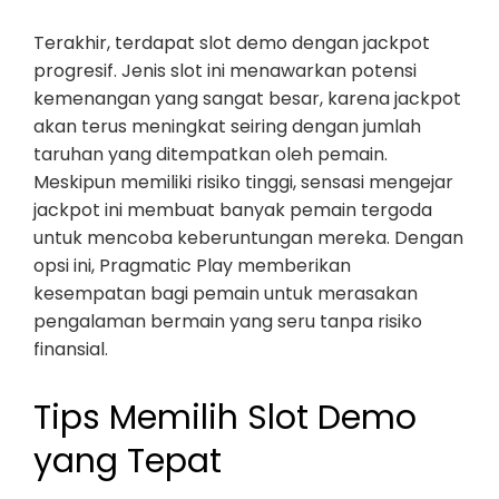
Terakhir, terdapat slot demo dengan jackpot
progresif. Jenis slot ini menawarkan potensi
kemenangan yang sangat besar, karena jackpot
akan terus meningkat seiring dengan jumlah
taruhan yang ditempatkan oleh pemain.
Meskipun memiliki risiko tinggi, sensasi mengejar
jackpot ini membuat banyak pemain tergoda
untuk mencoba keberuntungan mereka. Dengan
opsi ini, Pragmatic Play memberikan
kesempatan bagi pemain untuk merasakan
pengalaman bermain yang seru tanpa risiko
finansial.
Tips Memilih Slot Demo
yang Tepat