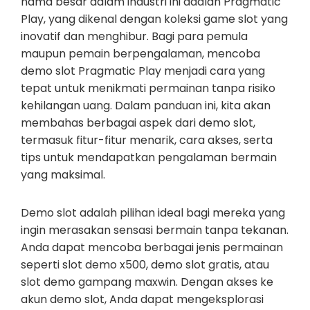
nama besar dalam industri ini adalah Pragmatic
Play, yang dikenal dengan koleksi game slot yang
inovatif dan menghibur. Bagi para pemula
maupun pemain berpengalaman, mencoba
demo slot Pragmatic Play menjadi cara yang
tepat untuk menikmati permainan tanpa risiko
kehilangan uang. Dalam panduan ini, kita akan
membahas berbagai aspek dari demo slot,
termasuk fitur-fitur menarik, cara akses, serta
tips untuk mendapatkan pengalaman bermain
yang maksimal.
Demo slot adalah pilihan ideal bagi mereka yang
ingin merasakan sensasi bermain tanpa tekanan.
Anda dapat mencoba berbagai jenis permainan
seperti slot demo x500, demo slot gratis, atau
slot demo gampang maxwin. Dengan akses ke
akun demo slot, Anda dapat mengeksplorasi