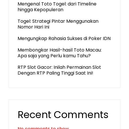
Mengenal Toto Togel: dari Timeline
hingga Kepopuleran
Togel: Strategi Pintar Menggunakan
Nomor Hari Ini
Mengungkap Rahasia Sukses di Poker IDN
Membongkar Hasil-hasil Toto Macau:
Apa saja yang Perlu kamu Tahu?
RTP Slot Gacor: Inilah Permainan Slot
Dengan RTP Paling Tinggi Saat Ini!
Recent Comments
No comments to show.