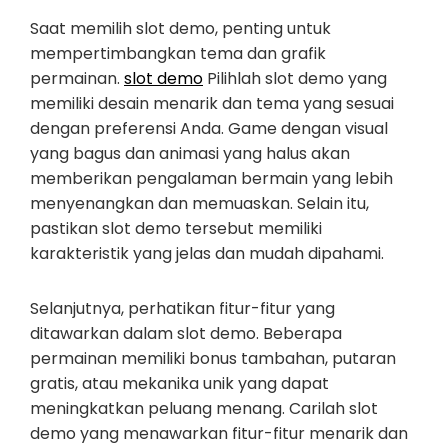
Saat memilih slot demo, penting untuk
mempertimbangkan tema dan grafik
permainan.
slot demo
Pilihlah slot demo yang
memiliki desain menarik dan tema yang sesuai
dengan preferensi Anda. Game dengan visual
yang bagus dan animasi yang halus akan
memberikan pengalaman bermain yang lebih
menyenangkan dan memuaskan. Selain itu,
pastikan slot demo tersebut memiliki
karakteristik yang jelas dan mudah dipahami.
Selanjutnya, perhatikan fitur-fitur yang
ditawarkan dalam slot demo. Beberapa
permainan memiliki bonus tambahan, putaran
gratis, atau mekanika unik yang dapat
meningkatkan peluang menang. Carilah slot
demo yang menawarkan fitur-fitur menarik dan