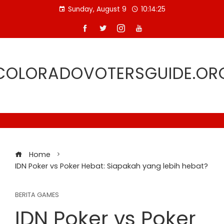
Skip
Sunday, August 9
10:14:26
to
content
COLORADOVOTERSGUIDE.OR
Home
IDN Poker vs Poker Hebat: Siapakah yang lebih hebat?
BERITA GAMES
IDN Poker vs Poker