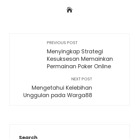
PREVIOUS POST
Menyingkap Strategi
Kesuksesan Memainkan
Permainan Poker Online
NEXT POST
Mengetahui Kelebihan
Unggulan pada Warga88
Search