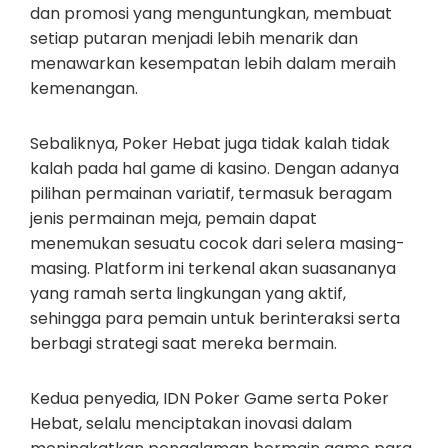
dan promosi yang menguntungkan, membuat
setiap putaran menjadi lebih menarik dan
menawarkan kesempatan lebih dalam meraih
kemenangan.
Sebaliknya, Poker Hebat juga tidak kalah tidak
kalah pada hal game di kasino. Dengan adanya
pilihan permainan variatif, termasuk beragam
jenis permainan meja, pemain dapat
menemukan sesuatu cocok dari selera masing-
masing. Platform ini terkenal akan suasananya
yang ramah serta lingkungan yang aktif,
sehingga para pemain untuk berinteraksi serta
berbagi strategi saat mereka bermain.
Kedua penyedia, IDN Poker Game serta Poker
Hebat, selalu menciptakan inovasi dalam