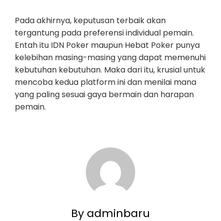
Pada akhirnya, keputusan terbaik akan
tergantung pada preferensi individual pemain.
Entah itu IDN Poker maupun Hebat Poker punya
kelebihan masing-masing yang dapat memenuhi
kebutuhan kebutuhan. Maka dari itu, krusial untuk
mencoba kedua platform ini dan menilai mana
yang paling sesuai gaya bermain dan harapan
pemain.
By adminbaru