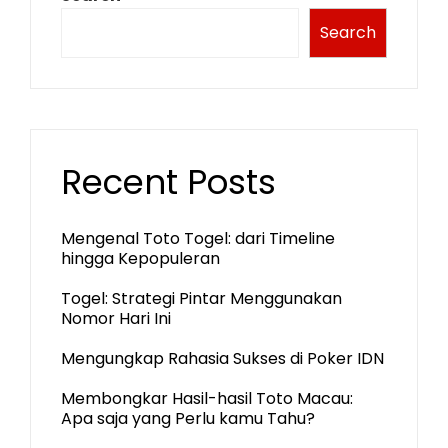
Search
Recent Posts
Mengenal Toto Togel: dari Timeline
hingga Kepopuleran
Togel: Strategi Pintar Menggunakan
Nomor Hari Ini
Mengungkap Rahasia Sukses di Poker IDN
Membongkar Hasil-hasil Toto Macau:
Apa saja yang Perlu kamu Tahu?