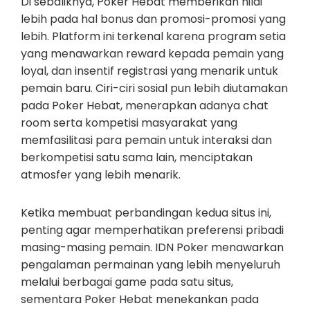
Di sebaliknya, Poker Hebat memberikan nilai
lebih pada hal bonus dan promosi-promosi yang
lebih. Platform ini terkenal karena program setia
yang menawarkan reward kepada pemain yang
loyal, dan insentif registrasi yang menarik untuk
pemain baru. Ciri-ciri sosial pun lebih diutamakan
pada Poker Hebat, menerapkan adanya chat
room serta kompetisi masyarakat yang
memfasilitasi para pemain untuk interaksi dan
berkompetisi satu sama lain, menciptakan
atmosfer yang lebih menarik.
Ketika membuat perbandingan kedua situs ini,
penting agar memperhatikan preferensi pribadi
masing-masing pemain. IDN Poker menawarkan
pengalaman permainan yang lebih menyeluruh
melalui berbagai game pada satu situs,
sementara Poker Hebat menekankan pada