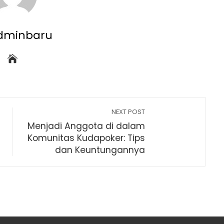
dminbaru
NEXT POST
Menjadi Anggota di dalam
Komunitas Kudapoker: Tips
dan Keuntungannya