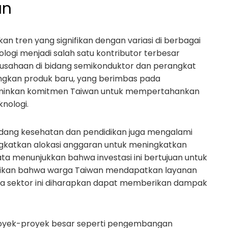
an
an tren yang signifikan dengan variasi di berbagai
logi menjadi salah satu kontributor terbesar
usahaan di bidang semikonduktor dan perangkat
ngkan produk baru, yang berimbas pada
cerminkan komitmen Taiwan untuk mempertahankan
nologi.
bidang kesehatan dan pendidikan juga mengalami
gkatkan alokasi anggaran untuk meningkatkan
Data menunjukkan bahwa investasi ini bertujuan untuk
tikan bahwa warga Taiwan mendapatkan layanan
ua sektor ini diharapkan dapat memberikan dampak
 proyek-proyek besar seperti pengembangan