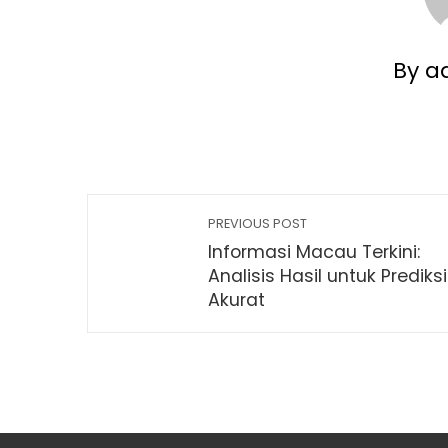
By a
PREVIOUS POST
Informasi Macau Terkini:
Analisis Hasil untuk Prediksi
Akurat