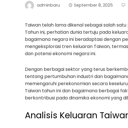
adminbaru
September 8, 2025
Taiwan telah lama dikenal sebagai salah satu 
Tahun ini, perhatian dunia tertuju pada kel
bagaimana negara ini beradaptasi dengan peru
mengeksplorasi tren keluaran Taiwan, terma
dan potensi ekonomi negara ini.
Dengan berbagai sektor yang terus berkemb
tentang pertumbuhan industri dan bagaiman
memengaruhi perekonomian secara keseluruhan
Taiwan tahun ini dan bagaimana berbagai fakt
berkontribusi pada dinamika ekonomi yang di
Analisis Keluaran Taiwa