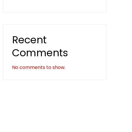
Recent
Comments
No comments to show.