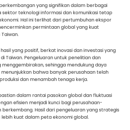
 perkembangan yang signifikan dalam berbagai
 sektor teknologi informasi dan komunikasi tetap
onomi. Hal ini terlihat dari pertumbuhan ekspor
mencerminkan permintaan global yang kuat
 Taiwan.
hasil yang positif, berkat inovasi dan investasi yang
di Taiwan. Pengeluaran untuk penelitian dan
g menggembirakan, sehingga mendukung daya
Data menunjukkan bahwa banyak perusahaan telah
 produksi dan menambah tenaga kerja.
astian dalam rantai pasokan global dan fluktuasi
ngan efisien menjadi kunci bagi perusahaan-
berkembang. Hasil dari pengeluaran yang strategis
lebih kuat dalam peta ekonomi global.