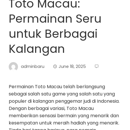
Toto Macau:
Permainan Seru
untuk Berbagai
Kalangan
adminbaru
June 18, 2025
Permainan Toto Macau telah berlangsung
sebagai salah satu game yang salah satu yang
populer di kalangan penggemar judi di Indonesia.
Dengan berbagai variasi, Toto Macau
memberikan sensasi bermain yang menarik dan
kesempatan untuk meraih hadiah yang menarik.