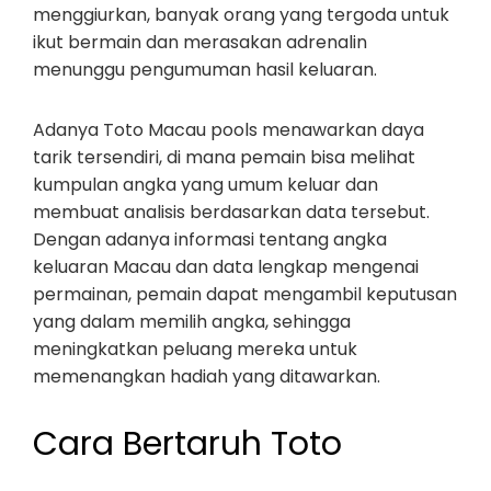
menggiurkan, banyak orang yang tergoda untuk
ikut bermain dan merasakan adrenalin
menunggu pengumuman hasil keluaran.
Adanya Toto Macau pools menawarkan daya
tarik tersendiri, di mana pemain bisa melihat
kumpulan angka yang umum keluar dan
membuat analisis berdasarkan data tersebut.
Dengan adanya informasi tentang angka
keluaran Macau dan data lengkap mengenai
permainan, pemain dapat mengambil keputusan
yang dalam memilih angka, sehingga
meningkatkan peluang mereka untuk
memenangkan hadiah yang ditawarkan.
Cara Bertaruh Toto