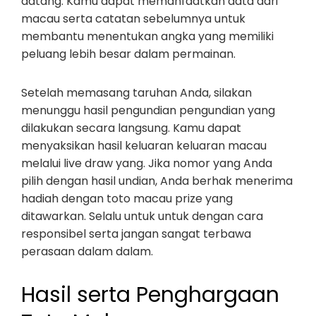
datang. Kamu dapat memanfaatkan data dari
macau serta catatan sebelumnya untuk
membantu menentukan angka yang memiliki
peluang lebih besar dalam permainan.
Setelah memasang taruhan Anda, silakan
menunggu hasil pengundian pengundian yang
dilakukan secara langsung. Kamu dapat
menyaksikan hasil keluaran keluaran macau
melalui live draw yang. Jika nomor yang Anda
pilih dengan hasil undian, Anda berhak menerima
hadiah dengan toto macau prize yang
ditawarkan. Selalu untuk untuk dengan cara
responsibel serta jangan sangat terbawa
perasaan dalam dalam.
Hasil serta Penghargaan