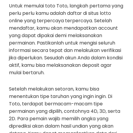
Untuk memulai toto Toto, langkah pertama yang
perlu perlu kamu adalah daftar di situs lotto
online yang terpercaya terpercaya. Setelah
mendaftar, kamu akan mendapatkan account
yang dapat dipakai demi melaksanakan
permainan. Pastikanlah untuk mengisi seluruh
informasi secara tepat dan melakukan verifikasi
jika diperlukan. Sesudah akun Anda dalam kondisi
aktif, kamu bisa melaksanakan deposit agar
mulai bertaruh.
Setelah melakukan setoran, kamu bisa
menentukan tipe taruhan yang ingin ingin. Di
Toto, terdapat bermacam-macam tipe
permainan yang dipilih, contohnya 4D, 3D, serta
2D. Para pemain wajib memilih angka yang
diprediksi akan dalam hasil undian yang akan