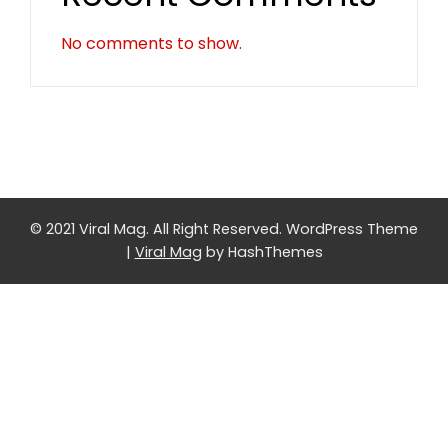
No comments to show.
© 2021 Viral Mag. All Right Reserved.
WordPress Theme
|
Viral Mag
by HashThemes