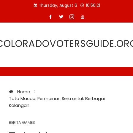
Skip
Thursday, August 6
16:56:21
to
content
COLORADOVOTERSGUIDE.OR
Home
Toto Macau: Permainan Seru untuk Berbagai
Kalangan
BERITA GAMES