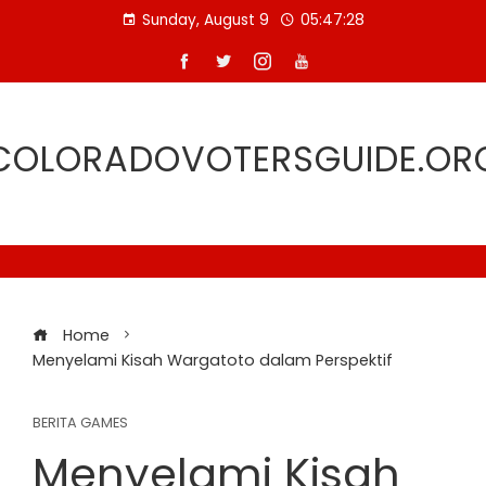
Skip
Sunday, August 9
05:47:29
to
content
COLORADOVOTERSGUIDE.OR
Home
Menyelami Kisah Wargatoto dalam Perspektif
BERITA GAMES
Menyelami Kisah