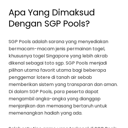
Apa Yang Dimaksud
Dengan SGP Pools?
SGP Pools adalah sarana yang menyediakan
bermacam-macam jenis permainan togel,
khususnya togel Singapore yang lebih akrab
dikenal sebagai toto sgp. SGP Pools menjadi
pilihan utama favorit utama bagi beberapa
penggemar lotere di tanah air sebab
memberikan sistem yang transparan dan aman.
Di dalam SGP Pools, para peserta dapat
mengambil angka-angka yang dianggap
menjanjikan dan memasang bertaruh untuk
memenangkan hadiah yang ada.