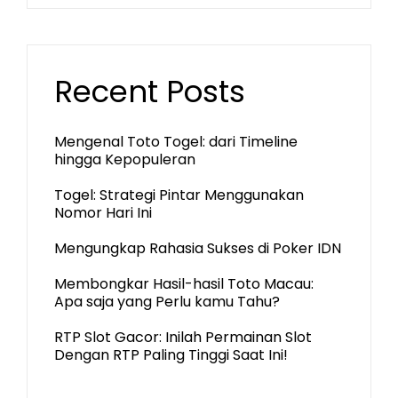
Recent Posts
Mengenal Toto Togel: dari Timeline
hingga Kepopuleran
Togel: Strategi Pintar Menggunakan
Nomor Hari Ini
Mengungkap Rahasia Sukses di Poker IDN
Membongkar Hasil-hasil Toto Macau:
Apa saja yang Perlu kamu Tahu?
RTP Slot Gacor: Inilah Permainan Slot
Dengan RTP Paling Tinggi Saat Ini!