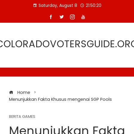
Skip
Saturday, August 8
21:50:20
to
content
COLORADOVOTERSGUIDE.OR
Home
Menunjukkan Fakta Khusus mengenai SGP Pools
BERITA GAMES
Menunjukkan Fakta