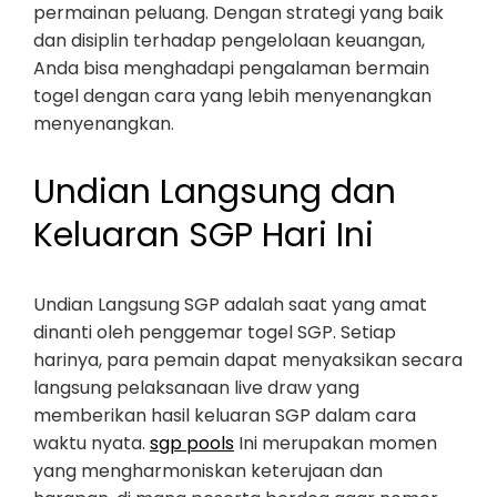
permainan peluang. Dengan strategi yang baik
dan disiplin terhadap pengelolaan keuangan,
Anda bisa menghadapi pengalaman bermain
togel dengan cara yang lebih menyenangkan
menyenangkan.
Undian Langsung dan
Keluaran SGP Hari Ini
Undian Langsung SGP adalah saat yang amat
dinanti oleh penggemar togel SGP. Setiap
harinya, para pemain dapat menyaksikan secara
langsung pelaksanaan live draw yang
memberikan hasil keluaran SGP dalam cara
waktu nyata.
sgp pools
Ini merupakan momen
yang mengharmoniskan keterujaan dan