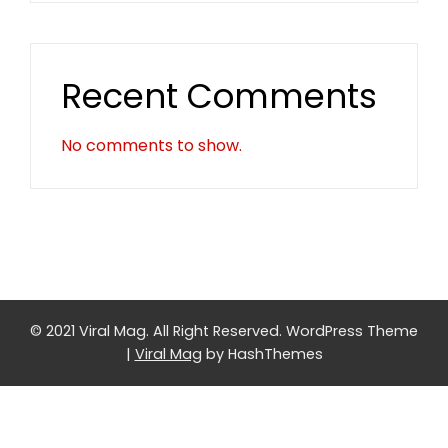
Recent Comments
No comments to show.
© 2021 Viral Mag. All Right Reserved.
WordPress Theme
|
Viral Mag
by HashThemes