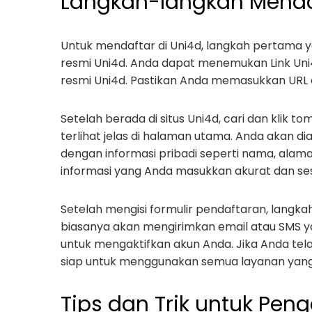
Langkah-langkah Mendaf
Untuk mendaftar di Uni4d, langkah pertama y
resmi Uni4d. Anda dapat menemukan Link Uni4
resmi Uni4d. Pastikan Anda memasukkan URL 
Setelah berada di situs Uni4d, cari dan klik 
terlihat jelas di halaman utama. Anda akan di
dengan informasi pribadi seperti nama, alam
informasi yang Anda masukkan akurat dan sesua
Setelah mengisi formulir pendaftaran, langka
biasanya akan mengirimkan email atau SMS yang
untuk mengaktifkan akun Anda. Jika Anda te
siap untuk menggunakan semua layanan yang
Tips dan Trik untuk Pen