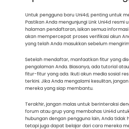
Untuk pengguna baru Uni4d, penting untuk 
Pastikan Anda mengunjungi Link Uni4d resmi un
halaman pendaftaran, isikan semua informasi 
akan mempercepat proses verifikasi akun An
yang telah Anda masukkan sebelum mengirim
Setelah mendaftar, manfaatkan fitur yang di
pengalaman Anda. Biasanya, ada tutorial 
fitur-fitur yang ada. Ikuti akun media sosia
terkini. Jika Anda mengalami kesulitan, jan
mereka yang siap membantu.
Terakhir, jangan malas untuk berinteraksi de
forum atau grup yang membahas Uni4d untuk
hubungan dengan pengguna lain, Anda tidak
tetapi juga dapat belajar dari cara mereka 