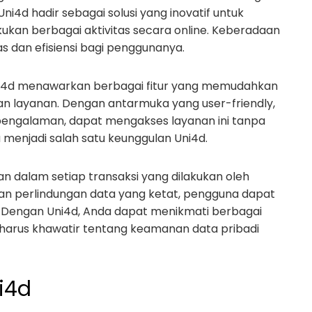
Uni4d hadir sebagai solusi yang inovatif untuk
an berbagai aktivitas secara online. Keberadaan
s dan efisiensi bagi penggunanya.
Uni4d menawarkan berbagai fitur yang memudahkan
layanan. Dengan antarmuka yang user-friendly,
engalaman, dapat mengakses layanan ini tanpa
menjadi salah satu keunggulan Uni4d.
n dalam setiap transaksi yang dilakukan oleh
dan perlindungan data yang ketat, pengguna dapat
 Dengan Uni4d, Anda dapat menikmati berbagai
 harus khawatir tentang keamanan data pribadi
i4d