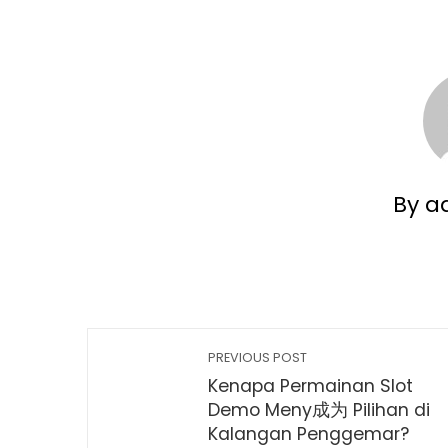
By a
PREVIOUS POST
Kenapa Permainan Slot
Demo Meny成为 Pilihan di
Kalangan Penggemar?