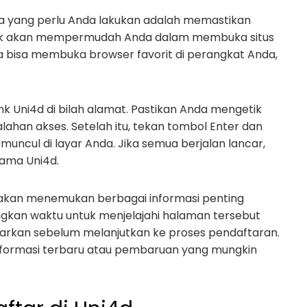
a yang perlu Anda lakukan adalah memastikan
 baik akan mempermudah Anda dalam membuka situs
da bisa membuka browser favorit di perangkat Anda,
nk Uni4d di bilah alamat. Pastikan Anda mengetik
ahan akses. Setelah itu, tekan tombol Enter dan
uncul di layar Anda. Jika semua berjalan lancar,
tama Uni4d.
a akan menemukan berbagai informasi penting
angkan waktu untuk menjelajahi halaman tersebut
arkan sebelum melanjutkan ke proses pendaftaran.
nformasi terbaru atau pembaruan yang mungkin