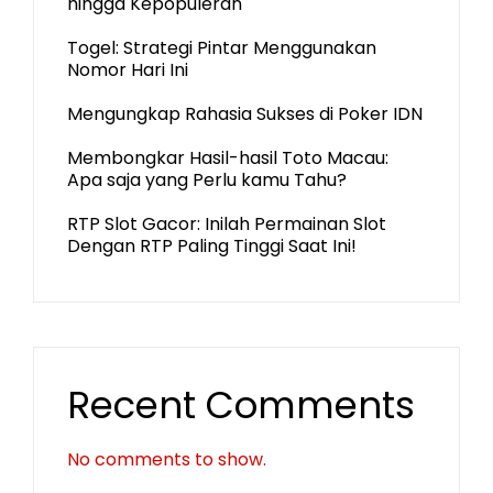
hingga Kepopuleran
Togel: Strategi Pintar Menggunakan
Nomor Hari Ini
Mengungkap Rahasia Sukses di Poker IDN
Membongkar Hasil-hasil Toto Macau:
Apa saja yang Perlu kamu Tahu?
RTP Slot Gacor: Inilah Permainan Slot
Dengan RTP Paling Tinggi Saat Ini!
Recent Comments
No comments to show.