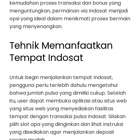
kemudahan proses transaksi dan bonus yang
menguntungkan, permainan via Indosat menjadi
opsi yang ideal dalam menikmati proses bermain
yang menyenangkan.
Tehnik Memanfaatkan
Tempat Indosat
Untuk begin menjalankan tempat Indosat,
pengguna perlu terlebih dahulu mengetahui
bahwa jumlah pulsa yang dimiliki cukup. Setelah
itu, user dapat membuka aplikasi atau situs web
yang situs web yang menyediakan fasilitas
tempat dengan transaksi pulsa Indosat. Silakan
pilih slot apa yang diinginkan dan lihat instruksi
yang disediakan agar menjalankan deposit
secara mudah.