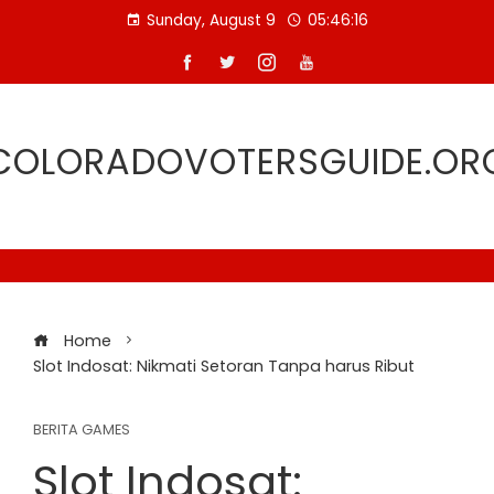
Skip
Sunday, August 9
05:46:16
to
content
COLORADOVOTERSGUIDE.OR
Home
Slot Indosat: Nikmati Setoran Tanpa harus Ribut
BERITA GAMES
Slot Indosat: