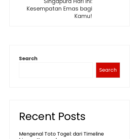
Singapura Hari Ini:
Kesempatan Emas bagi
Kamu!
Search
Search
Recent Posts
Mengenal Toto Togel: dari Timeline