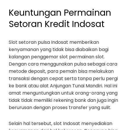
Keuntungan Permainan
Setoran Kredit Indosat
Slot setoran pulsa Indosat memberikan
kenyamanan yang tidak bisa diabaikan bagi
kalangan penggemar slot permainan slot.
Dengan cara menggunakan pulsa sebagai cara
metode deposit, para pemain bisa melakukan
transaksi dengan cepat serta tanpa perlu pergi
ke bank atau alat Anjungan Tunai Mandiri. Hal ini
amat menguntungkan untuk orang-orang yang
tidak tidak memiliki rekening bank dan juga ingin
berurusan dengan proses transfer yang sulit.
Selain hal tersebut, slot Indosat menyediakan