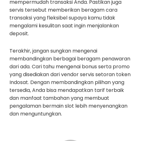
mempermudah transaksi Anda. Pastikan juga
servis tersebut memberikan beragam cara
transaksi yang fleksibel supaya kamu tidak
mengalami kesulitan saat ingin menjalankan
deposit.
Terakhir, jangan sungkan mengenai
membandingkan berbagai beragam penawaran
dari ada. Cari tahu mengenai bonus serta promo
yang disediakan dari vendor servis setoran token
Indosat. Dengan membandingkan pilihan yang
tersedia, Anda bisa mendapatkan tarif terbaik
dan manfaat tambahan yang membuat
pengalaman bermain slot lebih menyenangkan
dan menguntungkan.