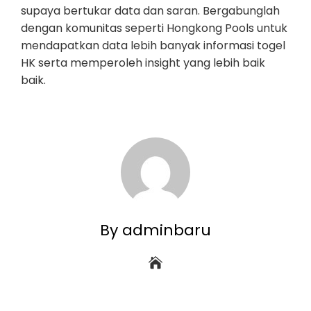
supaya bertukar data dan saran. Bergabunglah
dengan komunitas seperti Hongkong Pools untuk
mendapatkan data lebih banyak informasi togel
HK serta memperoleh insight yang lebih baik
baik.
By adminbaru