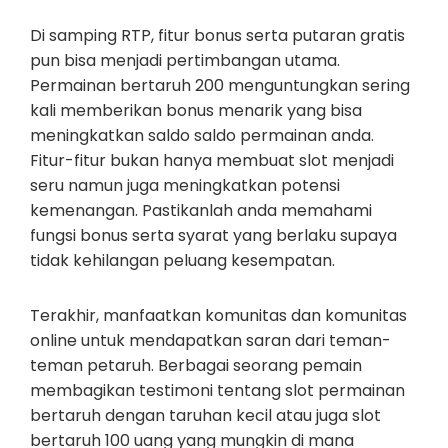
Di samping RTP, fitur bonus serta putaran gratis
pun bisa menjadi pertimbangan utama.
Permainan bertaruh 200 menguntungkan sering
kali memberikan bonus menarik yang bisa
meningkatkan saldo saldo permainan anda.
Fitur-fitur bukan hanya membuat slot menjadi
seru namun juga meningkatkan potensi
kemenangan. Pastikanlah anda memahami
fungsi bonus serta syarat yang berlaku supaya
tidak kehilangan peluang kesempatan.
Terakhir, manfaatkan komunitas dan komunitas
online untuk mendapatkan saran dari teman-
teman petaruh. Berbagai seorang pemain
membagikan testimoni tentang slot permainan
bertaruh dengan taruhan kecil atau juga slot
bertaruh 100 uang yang mungkin di mana