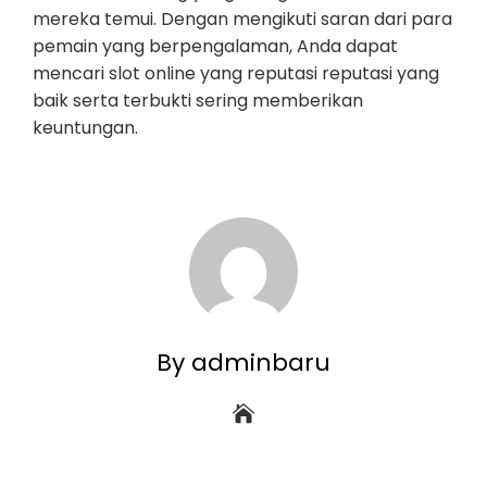
mereka temui. Dengan mengikuti saran dari para
pemain yang berpengalaman, Anda dapat
mencari slot online yang reputasi reputasi yang
baik serta terbukti sering memberikan
keuntungan.
By adminbaru