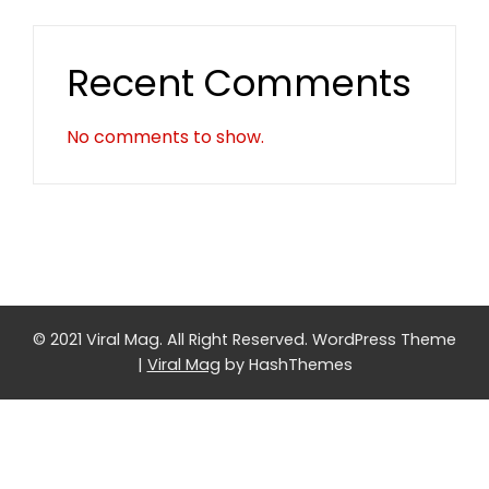
Recent Comments
No comments to show.
© 2021 Viral Mag. All Right Reserved.
WordPress Theme
|
Viral Mag
by HashThemes