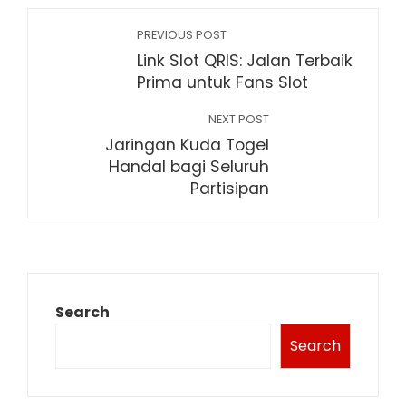
PREVIOUS POST
Link Slot QRIS: Jalan Terbaik
Prima untuk Fans Slot
NEXT POST
Jaringan Kuda Togel
Handal bagi Seluruh
Partisipan
Search
Search