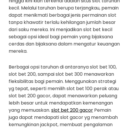
hingga kini kian terkenal adalah situs slot taruhan
kecil. Melalui taruhan berupa terjangkau, pemain
dapat menikmati berbagai jenis permainan slot
tanpa khawatir terlalu kehilangan jumlah besar
dari saku mereka. Ini menjadikan slot bet kecil
sebagai opsi ideal bagi pemain yang bijaksana
cerdas dan bijaksana dalam mengatur keuangan
mereka.
Berbagai opsi taruhan di antaranya slot bet 100,
slot bet 200, sampai slot bet 300 menawarkan
fleksibilitas bagi pemain. Menggunakan strategi
yg tepat, seperti memilih slot bet 100 perak atau
slot bet 200 gacor, dapat menawarkan peluang
lebih besar untuk mendapatkan kemenangan
yang memuaskan.
slot bet 200 gacor
Pemain
juga dapat mendapati slot gacor yg menambah
kemungkinan jackpot, membuat pengalaman