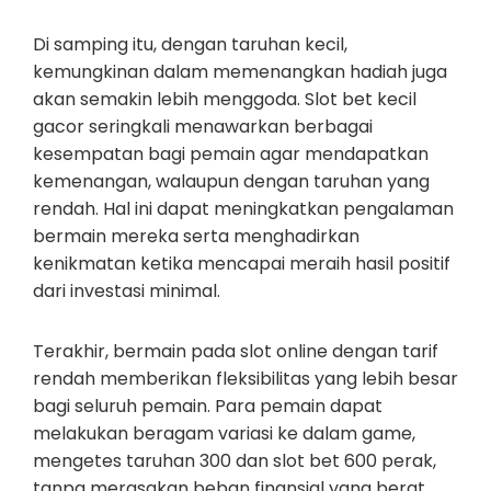
Di samping itu, dengan taruhan kecil,
kemungkinan dalam memenangkan hadiah juga
akan semakin lebih menggoda. Slot bet kecil
gacor seringkali menawarkan berbagai
kesempatan bagi pemain agar mendapatkan
kemenangan, walaupun dengan taruhan yang
rendah. Hal ini dapat meningkatkan pengalaman
bermain mereka serta menghadirkan
kenikmatan ketika mencapai meraih hasil positif
dari investasi minimal.
Terakhir, bermain pada slot online dengan tarif
rendah memberikan fleksibilitas yang lebih besar
bagi seluruh pemain. Para pemain dapat
melakukan beragam variasi ke dalam game,
mengetes taruhan 300 dan slot bet 600 perak,
tanpa merasakan beban finansial yang berat.