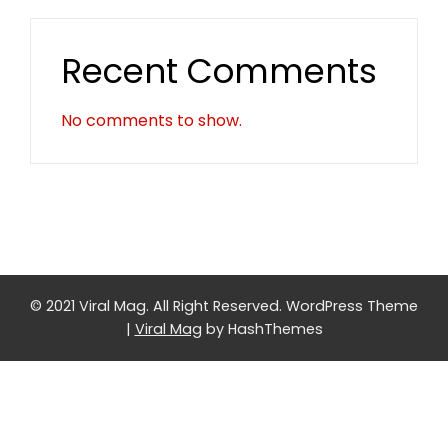
Recent Comments
No comments to show.
© 2021 Viral Mag. All Right Reserved.
WordPress Theme
|
Viral Mag
by HashThemes