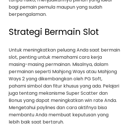
bagi pemain pemula maupun yang sudah
berpengalaman.
Strategi Bermain Slot
Untuk meningkatkan peluang Anda saat bermain
slot, penting untuk memahami cara kerja
masing-masing permainan. Misalnya, dalam
permainan seperti Mahjong Ways atau Mahjong
Ways 2 yang dikembangkan oleh PG Soft,
pahami simbol dan fitur khusus yang ada. Pelajari
juga tentang mekanisme Super Scatter dan
Bonus yang dapat meningkatkan win rate Anda.
Mengetahui paylines dan cara aktifnya bisa
membantu Anda membuat keputusan yang
lebih baik saat bertaruh.