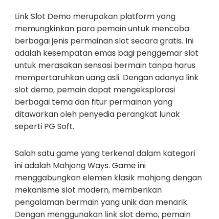
Link Slot Demo merupakan platform yang
memungkinkan para pemain untuk mencoba
berbagai jenis permainan slot secara gratis. Ini
adalah kesempatan emas bagi penggemar slot
untuk merasakan sensasi bermain tanpa harus
mempertaruhkan uang asli. Dengan adanya link
slot demo, pemain dapat mengeksplorasi
berbagai tema dan fitur permainan yang
ditawarkan oleh penyedia perangkat lunak
seperti PG Soft.
Salah satu game yang terkenal dalam kategori
ini adalah Mahjong Ways. Game ini
menggabungkan elemen klasik mahjong dengan
mekanisme slot modern, memberikan
pengalaman bermain yang unik dan menarik.
Dengan menggunakan link slot demo, pemain