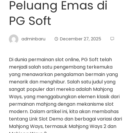
Peluang Emas di
PG Soft
adminbaru
December 27, 2025
Di dunia permainan slot online, PG Soft telah
menjadi salah satu pengembang terkemuka
yang menawarkan pengalaman bermain yang
menarik dan menghibur. Salah satu judul yang
sangat populer dari mereka adalah Mahjong
Ways, yang menggabungkan elemen klasik dari
permainan mahjong dengan mekanisme slot
modern. Dalam artikel ini, kita akan membahas
tentang Link Slot Demo dan berbagai variasi dari
Mahjong Ways, termasuk Mahjong Ways 2 dan