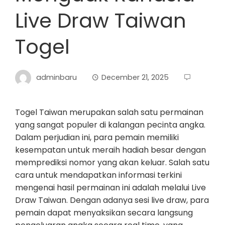
Live Draw Taiwan
Togel
adminbaru
December 21, 2025
Togel Taiwan merupakan salah satu permainan
yang sangat populer di kalangan pecinta angka.
Dalam perjudian ini, para pemain memiliki
kesempatan untuk meraih hadiah besar dengan
memprediksi nomor yang akan keluar. Salah satu
cara untuk mendapatkan informasi terkini
mengenai hasil permainan ini adalah melalui Live
Draw Taiwan. Dengan adanya sesi live draw, para
pemain dapat menyaksikan secara langsung