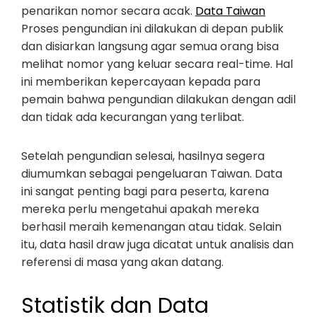
penarikan nomor secara acak.
Data Taiwan
Proses pengundian ini dilakukan di depan publik
dan disiarkan langsung agar semua orang bisa
melihat nomor yang keluar secara real-time. Hal
ini memberikan kepercayaan kepada para
pemain bahwa pengundian dilakukan dengan adil
dan tidak ada kecurangan yang terlibat.
Setelah pengundian selesai, hasilnya segera
diumumkan sebagai pengeluaran Taiwan. Data
ini sangat penting bagi para peserta, karena
mereka perlu mengetahui apakah mereka
berhasil meraih kemenangan atau tidak. Selain
itu, data hasil draw juga dicatat untuk analisis dan
referensi di masa yang akan datang.
Statistik dan Data