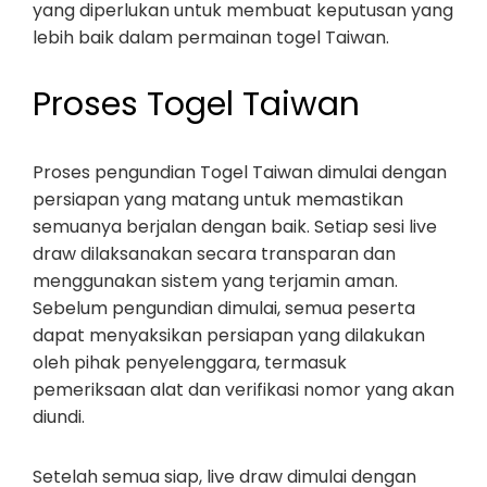
yang diperlukan untuk membuat keputusan yang
lebih baik dalam permainan togel Taiwan.
Proses Togel Taiwan
Proses pengundian Togel Taiwan dimulai dengan
persiapan yang matang untuk memastikan
semuanya berjalan dengan baik. Setiap sesi live
draw dilaksanakan secara transparan dan
menggunakan sistem yang terjamin aman.
Sebelum pengundian dimulai, semua peserta
dapat menyaksikan persiapan yang dilakukan
oleh pihak penyelenggara, termasuk
pemeriksaan alat dan verifikasi nomor yang akan
diundi.
Setelah semua siap, live draw dimulai dengan