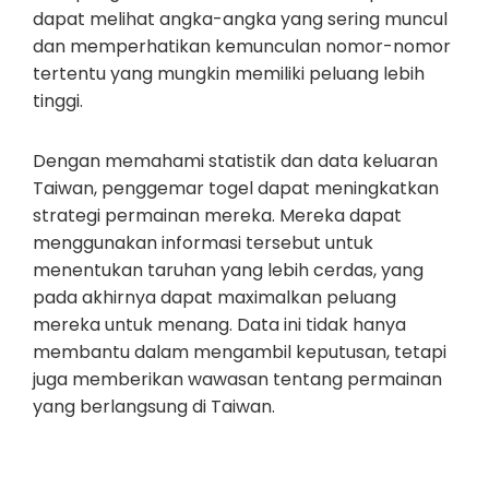
dapat melihat angka-angka yang sering muncul
dan memperhatikan kemunculan nomor-nomor
tertentu yang mungkin memiliki peluang lebih
tinggi.
Dengan memahami statistik dan data keluaran
Taiwan, penggemar togel dapat meningkatkan
strategi permainan mereka. Mereka dapat
menggunakan informasi tersebut untuk
menentukan taruhan yang lebih cerdas, yang
pada akhirnya dapat maximalkan peluang
mereka untuk menang. Data ini tidak hanya
membantu dalam mengambil keputusan, tetapi
juga memberikan wawasan tentang permainan
yang berlangsung di Taiwan.